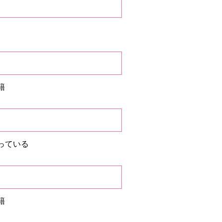
籍
っている
籍