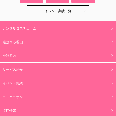
ル
イベント実績一覧
ド
は
空
レンタルコスチューム
の
ま
選ばれる理由
ま
に
会社案内
し
サービス紹介
て
く
イベント実績
だ
さ
コンパニオン
い。
採用情報