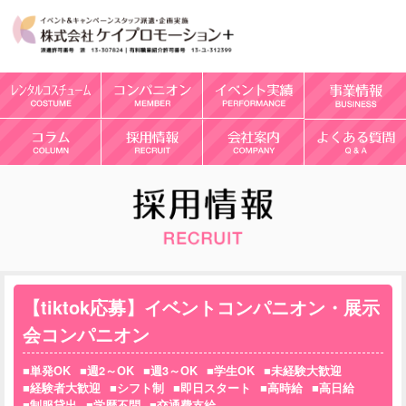
【tiktok応募】イベントコンパニオン・展示
会コンパニオン
単発OK
週2～OK
週3～OK
学生OK
未経験大歓迎
経験者大歓迎
シフト制
即日スタート
高時給
高日給
制服貸出
学歴不問
交通費支給