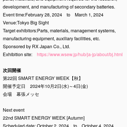
development, and manufacturing of secondary batteries.
Event time:February 28, 2024 to March 1, 2024
Venue:Tokyo Big Sight
Target exhibitors:Parts, materials, management systems,
manufacturing equipment, auxiliary facilities, etc.
Sponsored by RX Japan Co., Ltd.
Exhibition site:
https://www.wsew.jp/hub/ja-jp/about/bj.html
次回開催
第22回 SMART ENERGY WEEK【秋】
開催予定日 2024年10月2日(水)～4日(金)
会場 幕張メッセ
Next event
22nd SMART ENERGY WEEK [Autumn]
Scheduled date: October 2, 2024 to October 4, 2024