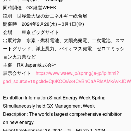
同時開催 GX経営WEEK
説明 世界最大級の新エネルギー総合展
開催時 2024年2月28(水)～3月1日(金)
会場 東京ビッグサイト
出展対象 水素・燃料電池、太陽光発電、二次電池、スマ
ートグリッド、洋上風力、バイオマス発電、ゼロエミッシ
ョン火力業など
主催 RX Japan株式会社
展示会サイト
https://www.wsew.jp/spring/ja-jp/lp.html?
gad_source=1&gclid=Cj0KCQiA84CvBhCaARIsAMkAvkJ
Exhibition information:Smart Energy Week Spring
Simultaneously held:GX Management Week
Description: The world's largest comprehensive exhibition
on new energy.
Event timeFebruary 28, 2024 to March 1, 2024