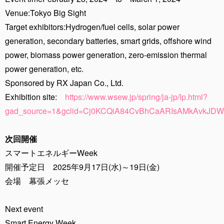
Venue:Tokyo Big Sight
Target exhibitors:Hydrogen/fuel cells, solar power
generation, secondary batteries, smart grids, offshore wind
power, biomass power generation, zero-emission thermal
power generation, etc.
Sponsored by RX Japan Co., Ltd.
Exhibition site:
https://www.wsew.jp/spring/ja-jp/lp.html?
gad_source=1&gclid=Cj0KCQiA84CvBhCaARIsAMkAvkJ
次回開催
スマートエネルギーWeek
開催予定日 2025年9月17日(水)～19日(金)
会場 幕張メッセ
Next event
Smart Energy Week