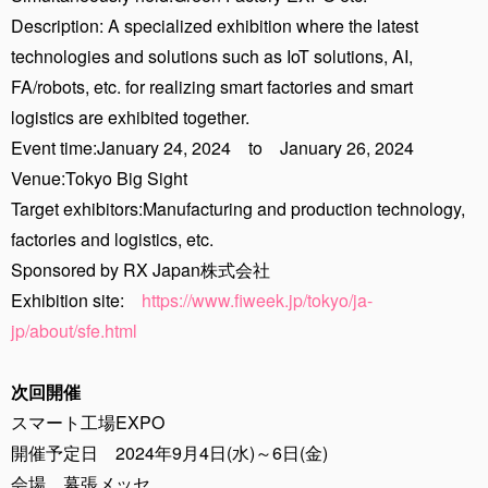
Description: A specialized exhibition where the latest
technologies and solutions such as IoT solutions, AI,
FA/robots, etc. for realizing smart factories and smart
logistics are exhibited together.
Event time:January 24, 2024 to January 26, 2024
Venue:Tokyo Big Sight
Target exhibitors:Manufacturing and production technology,
factories and logistics, etc.
Sponsored by RX Japan株式会社
Exhibition site:
https://www.fiweek.jp/tokyo/ja-
jp/about/sfe.html
次回開催
スマート工場EXPO
開催予定日 2024年9月4日(水)～6日(金)
会場 幕張メッセ