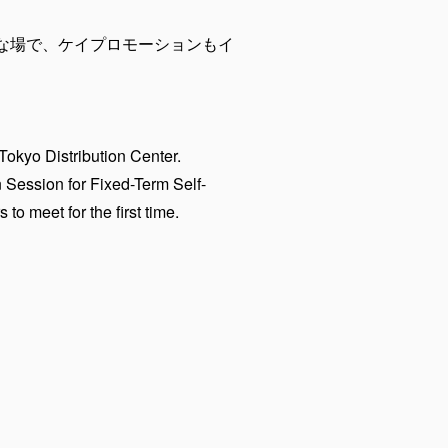
な場で、ケイプロモーションもイ
Tokyo Distribution Center.
 Session for Fixed-Term Self-
o meet for the first time.