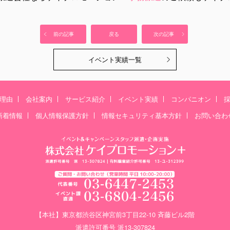
前の記事
戻る
次の記事
イベント実績一覧
理由
会社案内
サービス紹介
イベント実績
コンパニオン
新着情報
個人情報保護方針
情報セキュリティ基本方針
お問い合わ
【本社】東京都渋谷区神宮前3丁目22-10 斉藤ビル2階
派遣許可番号 派13-307824