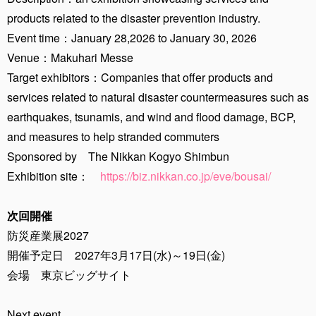
products related to the disaster prevention industry.
Event time：January 28,2026 to January 30, 2026
Venue：Makuhari Messe
Target exhibitors：Companies that offer products and
services related to natural disaster countermeasures such as
earthquakes, tsunamis, and wind and flood damage, BCP,
and measures to help stranded commuters
Sponsored by The Nikkan Kogyo Shimbun
Exhibition site：
https://biz.nikkan.co.jp/eve/bousai/
次回開催
防災産業展2027
開催予定日 2027年3月17日(水)～19日(金)
会場 東京ビッグサイト
Next event