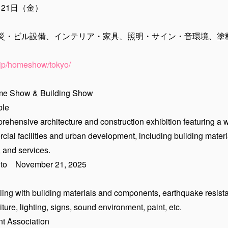
～21日（金）
災・ビル設備、インテリア・家具、照明・サイン・音環境、塗
.jp/homeshow/tokyo/
ome Show & Building Show
ble
ehensive architecture and construction exhibition featuring a w
ial facilities and urban development, including building material
 and services.
 to November 21, 2025
ng with building materials and components, earthquake resistan
ture, lighting, signs, sound environment, paint, etc.
 Association