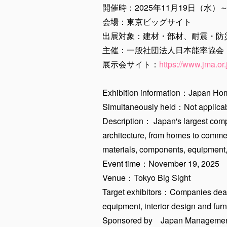
開催時：2025年11月19日（水）
会場：東京ビッグサイト
出展対象：建材・部材、耐震・防
主催：一般社団法人日本能率協会
展示会サイト：
https://www.jma.or
Exhibition information：Japan H
Simultaneously held：Not applica
Description： Japan's largest compr
architecture, from homes to commerc
materials, components, equipment,
Event time：November 19, 2025
Venue：Tokyo Big Sight
Target exhibitors：Companies deali
equipment, interior design and furni
Sponsored by Japan Management