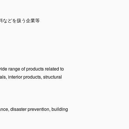
料などを扱う企業等
ide range of products related to
s, interior products, structural
ce, disaster prevention, building