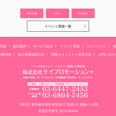
前の記事
戻る
次の記事
イベント実績一覧
理由
会社案内
サービス紹介
イベント実績
コンパニオン
新着情報
個人情報保護方針
情報セキュリティ基本方針
お問い合わ
【本社】東京都渋谷区神宮前3丁目22-10 斉藤ビル2階
派遣許可番号 派13-307824