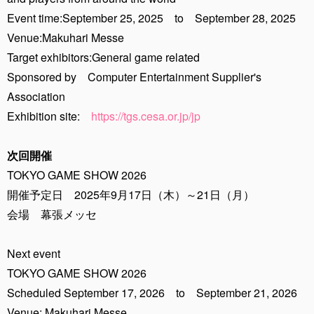
Event time:September 25, 2025 to September 28, 2025
Venue:Makuhari Messe
Target exhibitors:General game related
Sponsored by Computer Entertainment Supplier's
Association
Exhibition site:
https://tgs.cesa.or.jp/jp
次回開催
TOKYO GAME SHOW 2026
開催予定日 2025年9月17日（木）～21日（月）
会場 幕張メッセ
Next event
TOKYO GAME SHOW 2026
Scheduled September 17, 2026 to September 21, 2026
Venue: Makuhari Messe