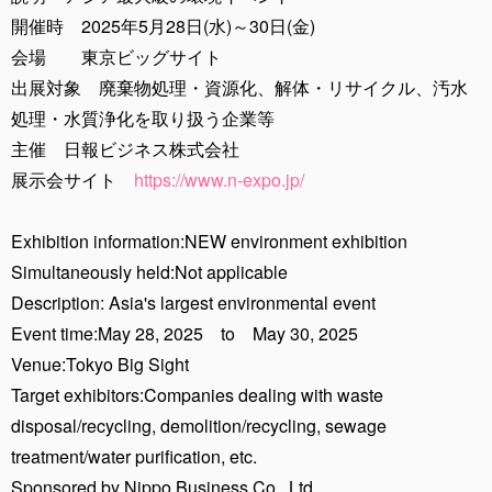
開催時 2025年5月28日(水)～30日(金)
会場 東京ビッグサイト
出展対象 廃棄物処理・資源化、解体・リサイクル、汚水
処理・水質浄化を取り扱う企業等
主催 日報ビジネス株式会社
展示会サイト
https://www.n-expo.jp/
Exhibition information:NEW environment exhibition
Simultaneously held:Not applicable
Description: Asia's largest environmental event
Event time:May 28, 2025 to May 30, 2025
Venue:Tokyo Big Sight
Target exhibitors:Companies dealing with waste
disposal/recycling, demolition/recycling, sewage
treatment/water purification, etc.
Sponsored by Nippo Business Co., Ltd.