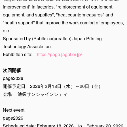
improvement" in factories, "reinforcement of equipment,
equipment, and supplies", "heat countermeasures" and
"health support" that improve the work comfort of employees,
etc.
Sponsored by (Public corporation) Japan Printing
Technology Association
Exhibition site:
https://page.jagat.or.jp/
次回開催
page2026
開催予定日 2026年2月18日（水）～20日（金）
会場 池袋サンシャインシティ
Next event
page2026
Scheduled date: February 18, 2026 to February 20, 2026