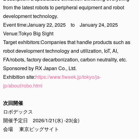
from the latest robots to peripheral equipment and robot
development technology.
Event time:January 22, 2025 to January 24, 2025
Venue:Tokyo Big Sight
Target exhibitors:Companies that handle products such as
robot development technology and utilization, IoT, AI,
FA/robots, factory decarbonization, carbon neutrality, etc.
Sponsored by RX Japan Co., Ltd.
Exhibition site:
https://www.fiweek.jp/tokyo/ja-
jp/about/robo.html
次回開催
ロボデックス
開催予定日 2026/1/21(水) -23(金)
会場 東京ビッグサイト