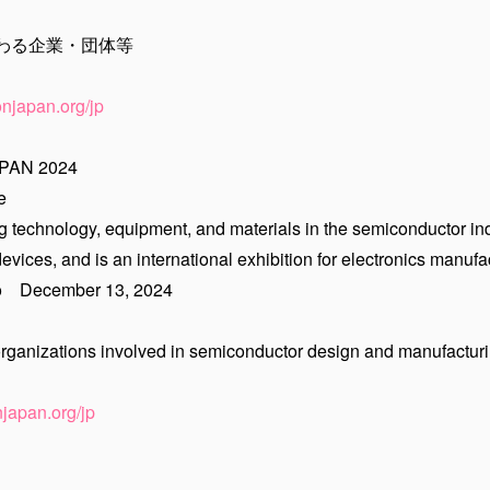
わる企業・団体等
njapan.org/jp
JAPAN 2024
e
ng technology, equipment, and materials in the semiconductor i
evices, and is an international exhibition for electronics manufa
to December 13, 2024
rganizations involved in semiconductor design and manufactur
japan.org/jp