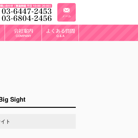
メール
g Sight
サイト