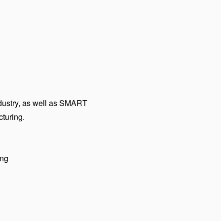
ndustry, as well as SMART
cturing.
ing