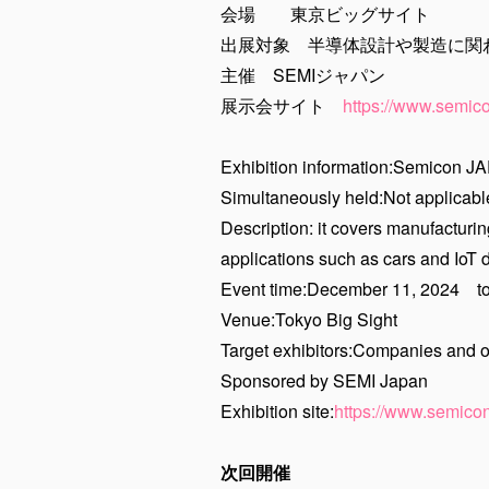
会場 東京ビッグサイト
出展対象 半導体設計や製造に関
主催 SEMIジャパン
展示会サイト
https://www.semico
Exhibition information:Semicon 
Simultaneously held:Not applicabl
Description: it covers manufacturi
applications such as cars and IoT d
Event time:December 11, 2024 
Venue:Tokyo Big Sight
Target exhibitors:Companies and o
Sponsored by SEMI Japan
Exhibition site:
https://www.semicon
次回開催