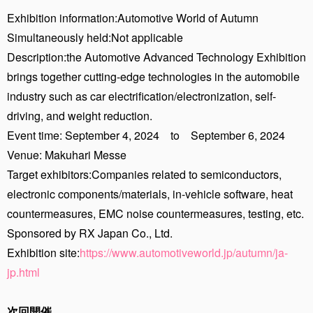
Exhibition information:Automotive World of Autumn
Simultaneously held:Not applicable
Description:the Automotive Advanced Technology Exhibition
brings together cutting-edge technologies in the automobile
industry such as car electrification/electronization, self-
driving, and weight reduction.
Event time: September 4, 2024 to September 6, 2024
Venue: Makuhari Messe
Target exhibitors:Companies related to semiconductors,
electronic components/materials, in-vehicle software, heat
countermeasures, EMC noise countermeasures, testing, etc.
Sponsored by RX Japan Co., Ltd.
Exhibition site:
https://www.automotiveworld.jp/autumn/ja-
jp.html
次回開催