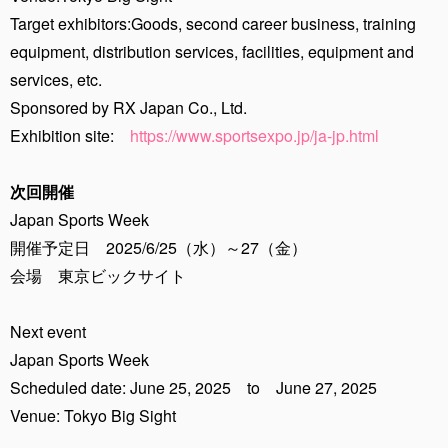
Target exhibitors:Goods, second career business, training
equipment, distribution services, facilities, equipment and
services, etc.
Sponsored by RX Japan Co., Ltd.
Exhibition site:
https://www.sportsexpo.jp/ja-jp.html
次回開催
Japan Sports Week
開催予定日 2025/6/25（水）～27（金）
会場 東京ビックサイト
Next event
Japan Sports Week
Scheduled date: June 25, 2025 to June 27, 2025
Venue: Tokyo Big Sight