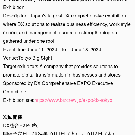
Exhibition
Description: Japan's largest DX comprehensive exhibition
where DX solutions to realize business efficiency, work style
reform, and management foundation strengthening are
gathered under one roof.
Event time:June 11, 2024 to June 13, 2024
Venue:Tokyo Big Sight
Target exhibitors:A company that provides solutions to
promote digital transformation in businesses and stores
Sponsored by DX Comprehensive EXPO Executive
Committee
Exhibition site:
https://www.bizcrew.jp/expo/dx-tokyo
次回開催
DX総合EXPO秋
開催予定日 2024年10月1日（火）～10月3日（木）