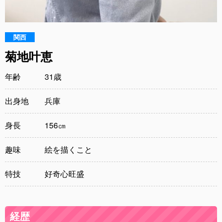
関西
菊地叶恵
年齢
31歳
出身地
兵庫
身長
156㎝
趣味
絵を描くこと
特技
好奇心旺盛
経歴