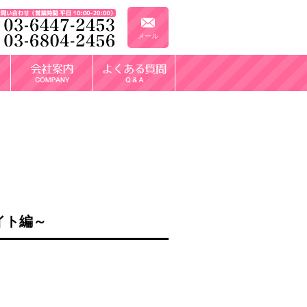
メール
イト編～