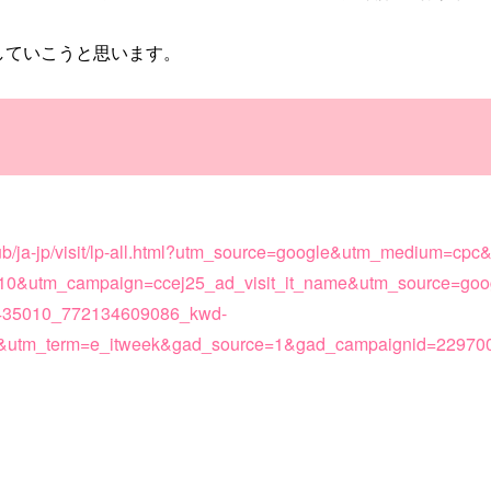
していこうと思います。
/hub/ja-jp/visit/lp-all.html?utm_source=google&utm_medium=cp
0&utm_campaign=ccej25_ad_visit_it_name&utm_source=goo
435010_772134609086_kwd-
=&utm_term=e_itweek&gad_source=1&gad_campaignid=2