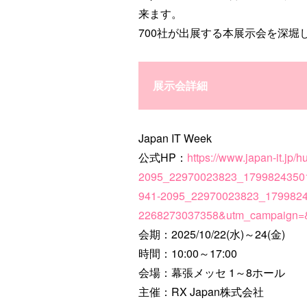
来ます。
700社が出展する本展示会を深堀
展示会詳細
Japan IT Week
公式HP：
https://www.japan-it.jp
2095_22970023823_17998243501
941-2095_22970023823_179982
2268273037358&utm_campaign
会期：2025/10/22(水)～24(金)
時間：10:00～17:00
会場：幕張メッセ 1～8ホール
主催：RX Japan株式会社