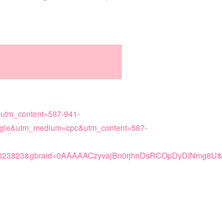
c&utm_content=587-941-
gle&utm_medium=cpc&utm_content=587-
2970023823&gbraid=0AAAAACzyvajBn0rjhnDsRCOpDyDINm